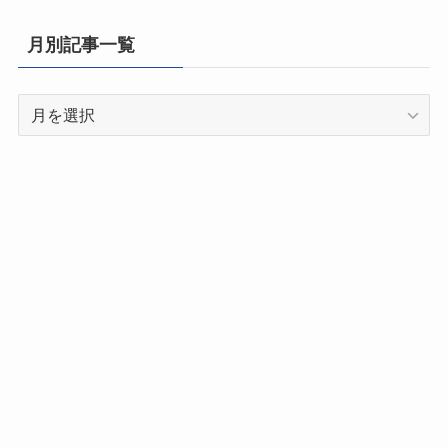
府
県
月別記事一覧
別
記
月
事
別
一
記
覧
事
一
覧