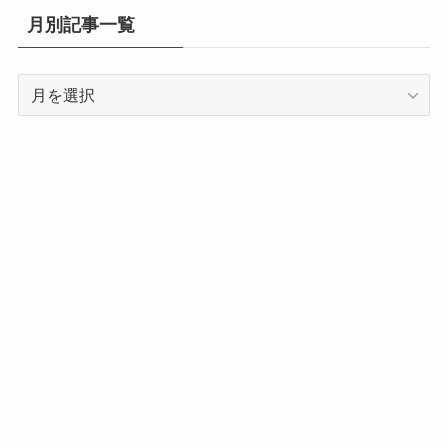
県
月別記事一覧
別
記
月
事
別
一
記
覧
事
一
覧