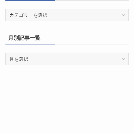
都
道
府
県
月別記事一覧
別
記
月
事
別
一
記
覧
事
一
覧