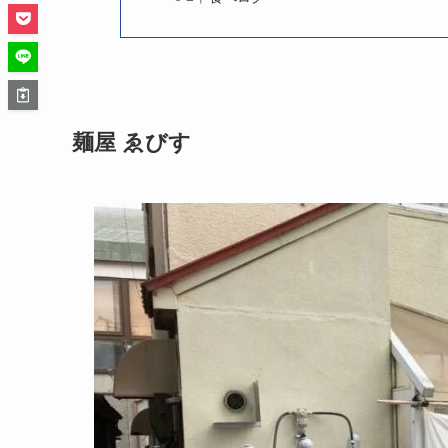
麺屋 ゑびす