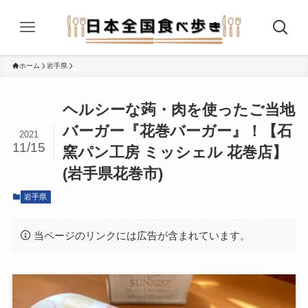
ホーム
岩手県
ヘルシーな蒟・肉を使ったご当地
バーガー『花巻バーガー』！【石
2021
11/15
窯パン工房 ミッシェル 花巻店】
(岩手県花巻市)
岩手県
当ページのリンクには広告が含まれています。