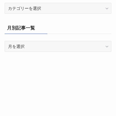
都
道
府
県
月別記事一覧
別
記
月
事
別
一
記
覧
事
一
覧