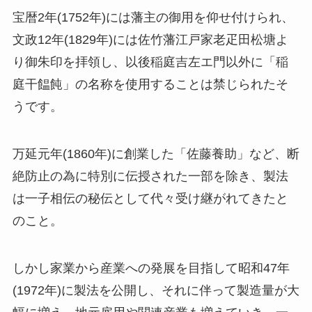
宝暦2年(1752年)には藩主の御用を仰せ付けられ、
文政12年(1829年)には佐竹藩江戸家老疋田松塘よ
り御朱印を拝領し、以後稲庭吉左エ門以外に「稲
庭干饂飩」の名称を使用することは禁じられたそ
うです。
万延元年(1860年)に創業した「佐藤養助」など、断
絶防止の為に特別に伝授された一部を除き、製法
は一子相伝の秘伝として代々受け継がれてきたと
のこと。
しかし家業から産業への発展を目指して昭和47年
(1972年)に製法を公開し、それに伴って製造量が大