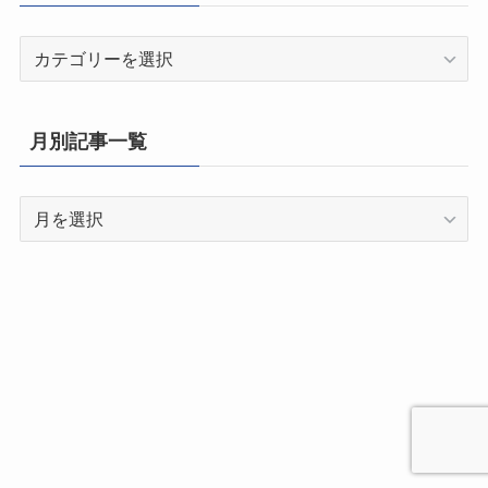
都
道
府
県
月別記事一覧
別
記
月
事
別
一
記
覧
事
一
覧