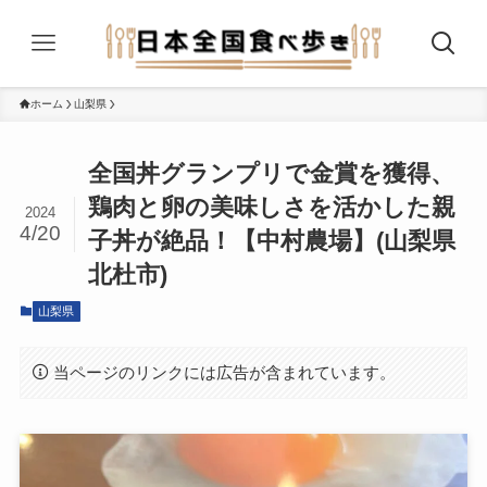
ホーム
山梨県
全国丼グランプリで金賞を獲得、
鶏肉と卵の美味しさを活かした親
2024
4/20
子丼が絶品！【中村農場】(山梨県
北杜市)
山梨県
当ページのリンクには広告が含まれています。