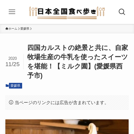
ホーム
愛媛県
四国カルストの絶景と共に、自家
牧場生産の牛乳を使ったスイーツ
2020
11/25
を堪能！【ミルク園】(愛媛県西
予市)
愛媛県
当ページのリンクには広告が含まれています。