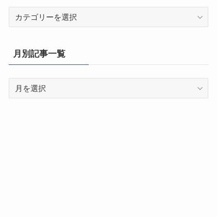
都
道
府
県
月別記事一覧
別
記
月
事
別
一
記
覧
事
一
覧