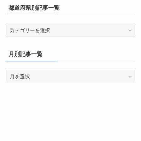
都道府県別記事一覧
都
道
府
県
月別記事一覧
別
記
月
事
別
一
記
覧
事
一
覧