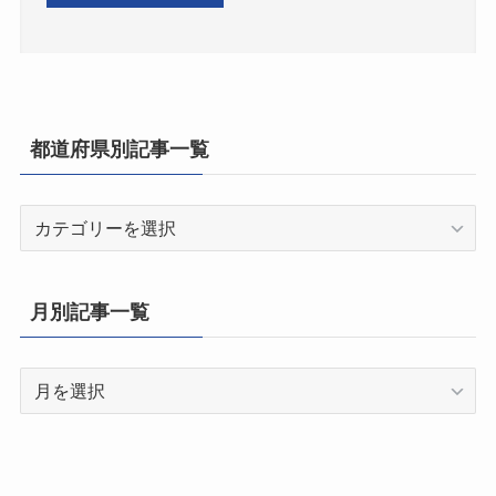
都道府県別記事一覧
都
道
府
県
月別記事一覧
別
記
月
事
別
一
記
覧
事
一