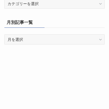
都
道
府
県
月別記事一覧
別
記
月
事
別
一
記
覧
事
一
覧