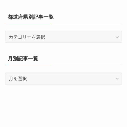
都道府県別記事一覧
都
道
府
県
月別記事一覧
別
記
月
事
別
一
記
覧
事
一
覧