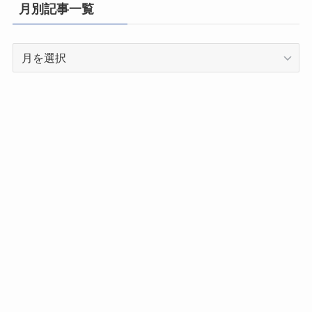
県
月別記事一覧
別
記
月
事
別
一
記
覧
事
一
覧