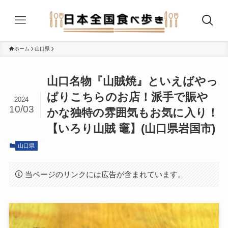
ホーム
山口県
山口名物『山賊焼』といえばやっ
ぱりこちらのお店！派手で賑や
2024
10/03
かな独特の雰囲気もお気に入り！
【いろり山賊 竈】(山口県岩国市)
山口県
当ページのリンクには広告が含まれています。