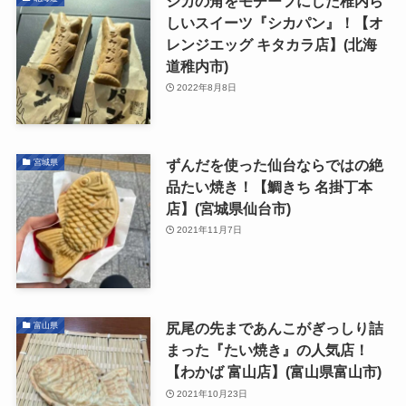
シカの角をモチーフにした稚内ら
しいスイーツ『シカパン』！【オ
レンジエッグ キタカラ店】(北海
道稚内市)
2022年8月8日
ずんだを使った仙台ならではの絶
宮城県
品たい焼き！【鯛きち 名掛丁本
店】(宮城県仙台市)
2021年11月7日
尻尾の先まであんこがぎっしり詰
富山県
まった『たい焼き』の人気店！
【わかば 富山店】(富山県富山市)
2021年10月23日