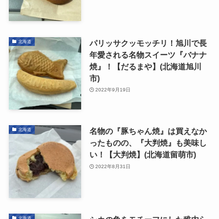
パリッサクッモッチリ！旭川で長
北海道
年愛される名物スイーツ『バナナ
焼』！【だるまや】(北海道旭川
市)
2022年9月19日
名物の『豚ちゃん焼』は買えなか
北海道
ったものの、『大判焼』も美味し
い！【大判焼】(北海道留萌市)
2022年8月31日
北海道