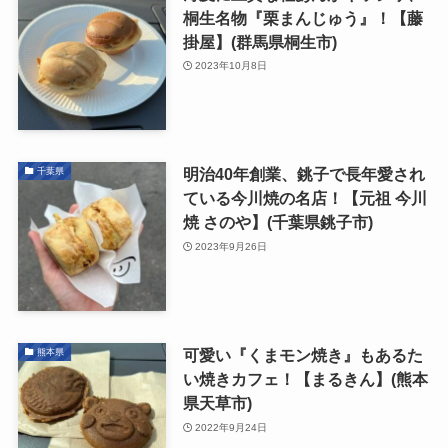
桐生名物『栗まんじゅう』！【藤
掛屋】(群馬県桐生市)
2023年10月8日
明治40年創業、銚子で長年愛され
千葉県
ている今川焼の名店！【元祖 今川
焼 さのや】(千葉県銚子市)
2023年9月26日
可愛い『くまモン焼き』もあるた
熊本県
い焼きカフェ！【まるきん】(熊本
県天草市)
2022年9月24日