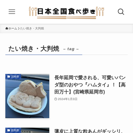
ホーム
たい焼き・大判焼
たい焼き・大判焼
– tag –
長年延岡で愛される、可愛いパン
宮崎県
ダ型のおやつ『ハムタイ』！【高
田万十】(宮崎県延岡市)
2024年1月3日
薄皮に上質な粒あんがギッシリ、
群馬県