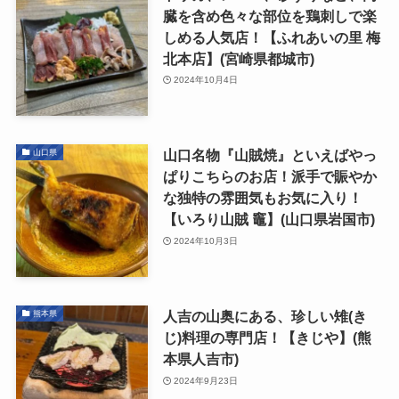
臓を含め色々な部位を鶏刺しで楽
しめる人気店！【ふれあいの里 梅
北本店】(宮崎県都城市)
2024年10月4日
山口名物『山賊焼』といえばやっ
山口県
ぱりこちらのお店！派手で賑やか
な独特の雰囲気もお気に入り！
【いろり山賊 竈】(山口県岩国市)
2024年10月3日
人吉の山奥にある、珍しい雉(き
熊本県
じ)料理の専門店！【きじや】(熊
本県人吉市)
2024年9月23日