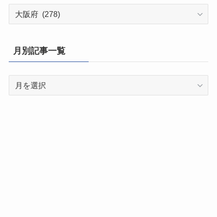
都
道
府
県
月別記事一覧
別
記
月
事
別
一
記
覧
事
一
覧