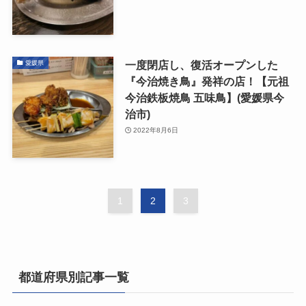
一度閉店し、復活オープンした
愛媛県
『今治焼き鳥』発祥の店！【元祖
今治鉄板焼鳥 五味鳥】(愛媛県今
治市)
2022年8月6日
1
2
3
都道府県別記事一覧