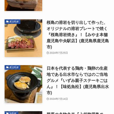
桜島の溶岩を切り出して作った、
鹿児島県
オリジナルの溶岩プレートで焼く
『桜島溶岩焼き』！【みやま本舗
鹿児島中央駅店】(鹿児島県鹿児島
市)
2024年7月25日
日本を代表する鶏肉・鶏卵の生産
鹿児島県
地である出水市ならではのご当地
グルメ『いずみ親子ステーキごは
ん』！【味処魚松】(鹿児島県出水
市)
2024年7月14日
群馬県