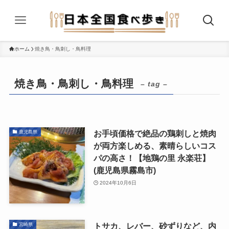
ホーム
焼き鳥・鳥刺し・鳥料理
焼き鳥・鳥刺し・鳥料理
– tag –
お手頃価格で絶品の鶏刺しと焼肉
鹿児島県
が両方楽しめる、素晴らしいコス
パの高さ！【地鶏の里 永楽荘】
(鹿児島県霧島市)
2024年10月6日
トサカ、レバー、砂ずりなど、内
宮崎県