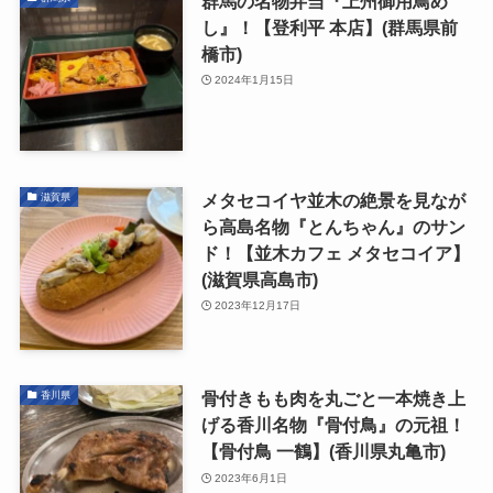
群馬の名物弁当『上州御用鳥め
し』！【登利平 本店】(群馬県前
橋市)
2024年1月15日
メタセコイヤ並木の絶景を見なが
滋賀県
ら高島名物『とんちゃん』のサン
ド！【並木カフェ メタセコイア】
(滋賀県高島市)
2023年12月17日
骨付きもも肉を丸ごと一本焼き上
香川県
げる香川名物『骨付鳥』の元祖！
【骨付鳥 一鶴】(香川県丸亀市)
2023年6月1日