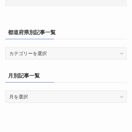
都道府県別記事一覧
都
道
府
県
月別記事一覧
別
記
月
事
別
一
記
覧
事
一
覧