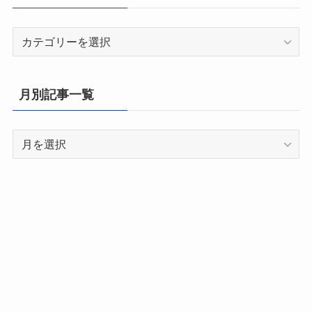
都
道
府
県
月別記事一覧
別
記
月
事
別
一
記
覧
事
一
覧