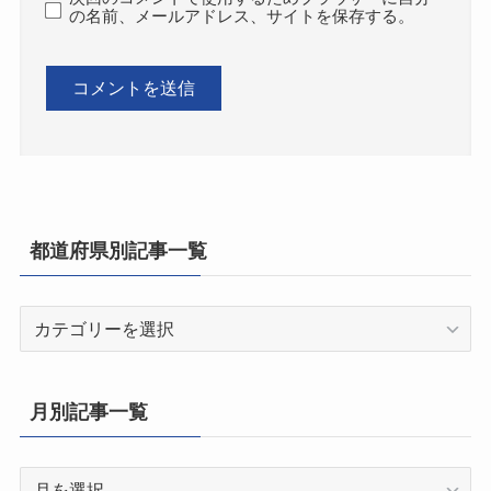
の名前、メールアドレス、サイトを保存する。
都道府県別記事一覧
都
道
府
県
月別記事一覧
別
記
月
事