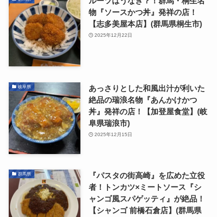
ルーツはうなぎ？！群馬・桐生名
物『ソースかつ丼』発祥の店！
【志多美屋本店】(群馬県桐生市)
2025年12月22日
あっさりとした和風出汁が利いた
岐阜県
絶品の瑞浪名物『あんかけかつ
丼』発祥の店！【加登屋食堂】(岐
阜県瑞浪市)
2025年12月15日
『パスタの街高崎』を広めた立役
群馬県
者！トンカツ×ミートソース『シ
ャンゴ風スパゲッティ』が絶品！
【シャンゴ 前橋石倉店】(群馬県