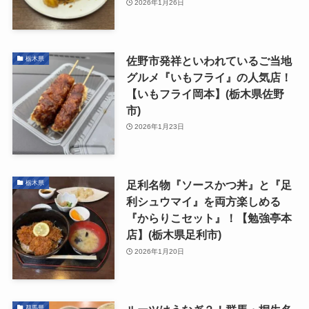
2026年1月26日
佐野市発祥といわれているご当地
栃木県
グルメ『いもフライ』の人気店！
【いもフライ岡本】(栃木県佐野
市)
2026年1月23日
足利名物『ソースかつ丼』と『足
栃木県
利シュウマイ』を両方楽しめる
『からりこセット』！【勉強亭本
店】(栃木県足利市)
2026年1月20日
群馬県