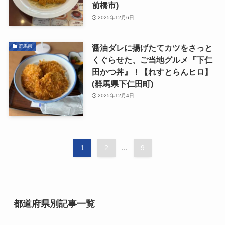
前橋市)
2025年12月6日
醤油ダレに揚げたてカツをさっと
群馬県
くぐらせた、ご当地グルメ『下仁
田かつ丼』！【れすとらんヒロ】
(群馬県下仁田町)
2025年12月4日
1
2
...
9
都道府県別記事一覧