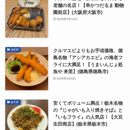
老舗の名店！【串かつだるま 動物
園前店】(大阪府大阪市)
2026年3月14日
クルマエビよりもお手頃価格、徳
徳島県
島名物『アシアカエビ』の海老フ
ライに大満足！【うまいんじょ処
魚や 来里】(徳島県徳島市)
2026年3月4日
安くてボリューム満点！栃木名物
栃木県
の『じゃがいも入り焼きそば』と
『いもフライ』の人気店！【大豆
生田商店】(栃木県栃木市)