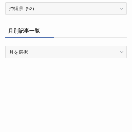
都
道
府
県
月別記事一覧
別
記
月
事
別
一
記
覧
事
一
覧