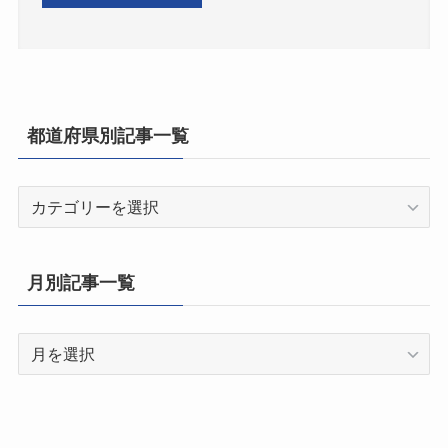
都道府県別記事一覧
都
道
府
県
月別記事一覧
別
記
月
事
別
一
記
覧
事
一