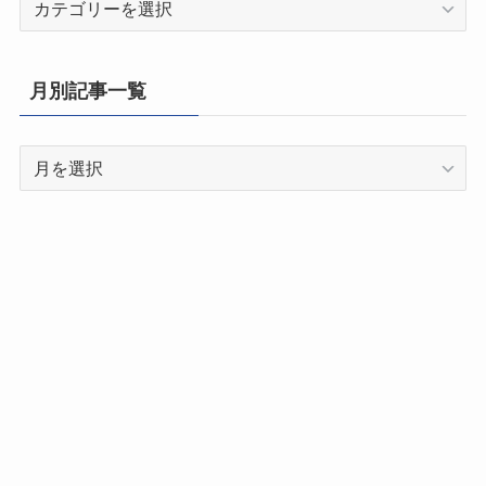
道
府
県
月別記事一覧
別
記
月
事
別
一
記
覧
事
一
覧