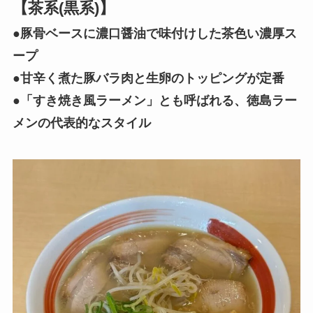
【茶系(黒系)】
●豚骨ベースに濃口醤油で味付けした茶色い濃厚ス
ープ
●甘辛く煮た豚バラ肉と生卵のトッピングが定番
●「すき焼き風ラーメン」とも呼ばれる、徳島ラー
メンの代表的なスタイル