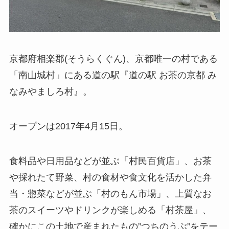
京都府相楽郡(そうらくぐん)、京都唯一の村である
「南山城村」にある道の駅『道の駅 お茶の京都 み
なみやましろ村』。
オープンは2017年4月15日。
食料品や日用品などが並ぶ「村民百貨店」、お茶
や採れたて野菜、村の食材や食文化を活かした弁
当・惣菜などが並ぶ「村のもん市場」、上質なお
茶のスイーツやドリンクが楽しめる「村茶屋」、
確かにこの土地で産まれたもの”つちのうぶ”をテー