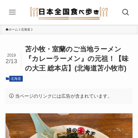
ホーム
北海道
苫小牧・室蘭のご当地ラーメン
2019
『カレーラーメン』の元祖！【味
2/13
の大王 総本店】(北海道苫小牧市)
北海道
当ページのリンクには広告が含まれています。