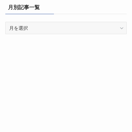
県
月別記事一覧
別
記
月
事
別
一
記
覧
事
一
覧