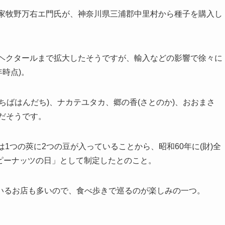
農家牧野万右エ門氏が、神奈川県三浦郡中里村から種子を購入し
00ヘクタールまで拡大したそうですが、輸入などの影響で徐々に
年時点)。
ちばはんだち)、ナカテユタカ、郷の香(さとのか)、おおまさ
心だそうです。
1つの莢に2つの豆が入っていることから、昭和60年に(財)全
「ピーナッツの日」として制定したとのこと。
いるお店も多いので、食べ歩きで巡るのが楽しみの一つ。