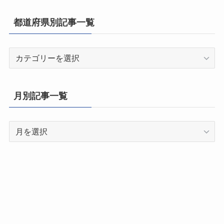
都道府県別記事一覧
都
道
府
県
月別記事一覧
別
記
月
事
別
一
記
覧
事
一
覧