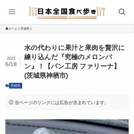
ホーム
茨城県
水の代わりに果汁と果肉を贅沢に
練り込んだ『究極のメロンパ
2023
6/18
ン』！【パン工房 ファリーナ】
(茨城県神栖市)
茨城県
当ページのリンクには広告が含まれています。