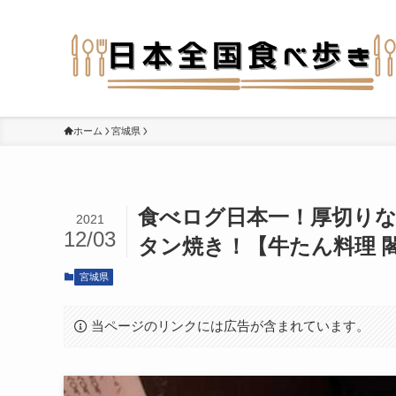
ホーム
宮城県
食べログ日本一！厚切り
2021
12/03
タン焼き！【牛たん料理 閣
宮城県
当ページのリンクには広告が含まれています。