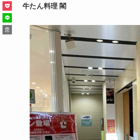
牛たん料理 閣