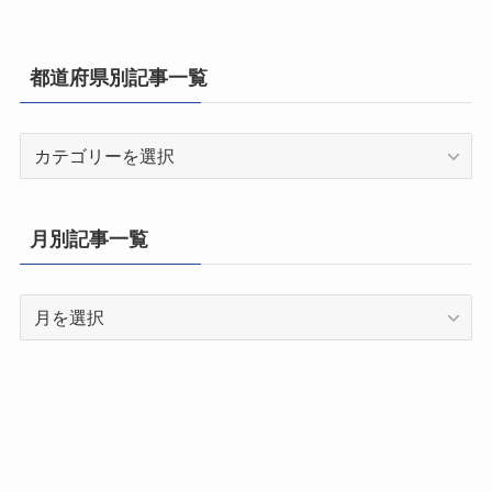
都道府県別記事一覧
都
道
府
県
月別記事一覧
別
記
月
事
別
一
記
覧
事
一
覧