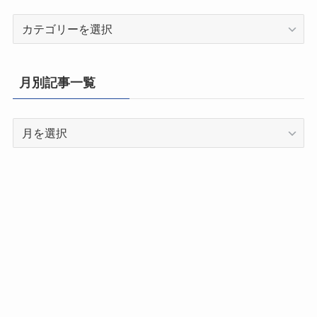
都
道
府
県
月別記事一覧
別
記
月
事
別
一
記
覧
事
一
覧