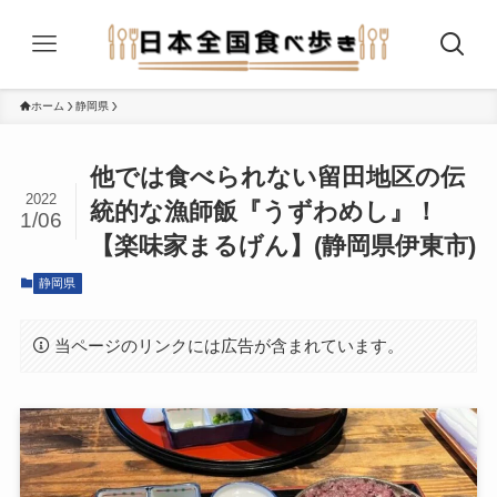
ホーム
静岡県
他では食べられない留田地区の伝
2022
統的な漁師飯『うずわめし』！
1/06
【楽味家まるげん】(静岡県伊東市)
静岡県
当ページのリンクには広告が含まれています。