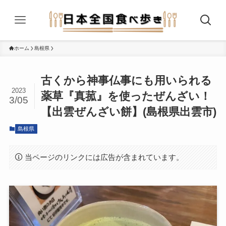
ホーム
島根県
古くから神事仏事にも用いられる
2023
薬草『真菰』を使ったぜんざい！
3/05
【出雲ぜんざい餅】(島根県出雲市)
島根県
当ページのリンクには広告が含まれています。