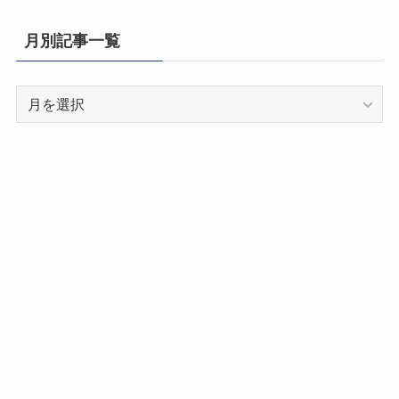
府
県
月別記事一覧
別
記
月
事
別
一
記
覧
事
一
覧