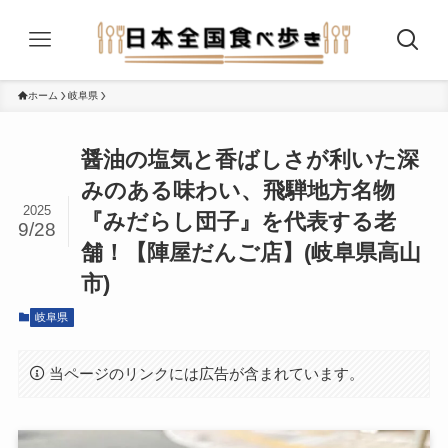
ホーム
岐阜県
醤油の塩気と香ばしさが利いた深
みのある味わい、飛騨地方名物
2025
『みだらし団子』を代表する老
9/28
舗！【陣屋だんご店】(岐阜県高山
市)
岐阜県
当ページのリンクには広告が含まれています。