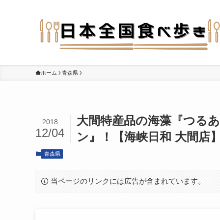
ホーム
青森県
大間特産品の海藻『つる
2018
12/04
ン』！【海峡日和 大間店】
青森県
当ページのリンクには広告が含まれています。