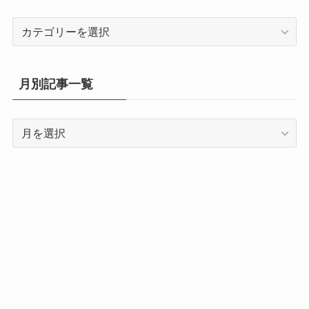
都
道
府
県
月別記事一覧
別
記
月
事
別
一
記
覧
事
一
覧