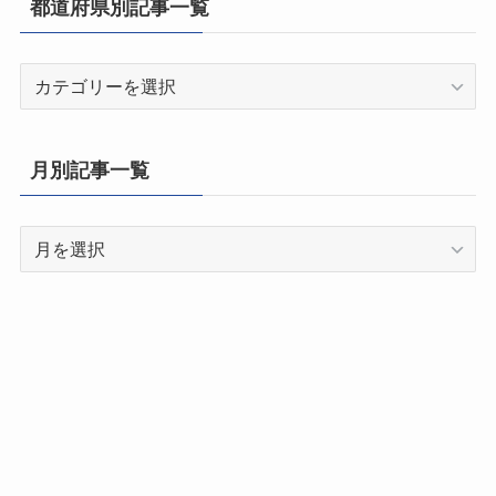
都道府県別記事一覧
都
道
府
県
月別記事一覧
別
記
月
事
別
一
記
覧
事
一
覧