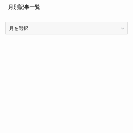
県
月別記事一覧
別
記
月
事
別
一
記
覧
事
一
覧