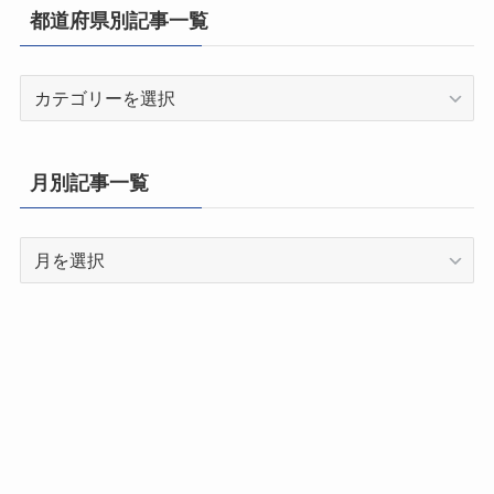
都道府県別記事一覧
都
道
府
県
月別記事一覧
別
記
月
事
別
一
記
覧
事
一
覧