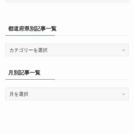
都道府県別記事一覧
都
道
府
県
月別記事一覧
別
記
月
事
別
一
記
覧
事
一
覧