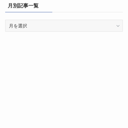
県
月別記事一覧
別
記
月
事
別
一
記
覧
事
一
覧