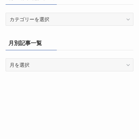
都
道
府
県
月別記事一覧
別
記
月
事
別
一
記
覧
事
一
覧