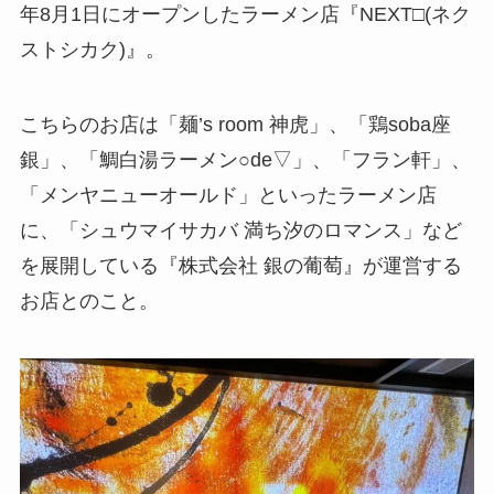
年8月1日にオープンしたラーメン店『NEXT□(ネク
ストシカク)』。
こちらのお店は「麺’s room 神虎」、「鶏soba座
銀」、「鯛白湯ラーメン○de▽」、「フラン軒」、
「メンヤニューオールド」といったラーメン店
に、「シュウマイサカバ 満ち汐のロマンス」など
を展開している『株式会社 銀の葡萄』が運営する
お店とのこと。