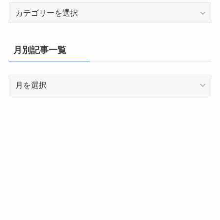
都
道
府
県
月別記事一覧
別
記
月
事
別
一
記
覧
事
一
覧