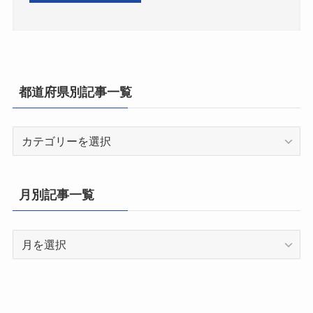
都道府県別記事一覧
都
道
府
県
月別記事一覧
別
記
月
事
別
一
記
覧
事
一