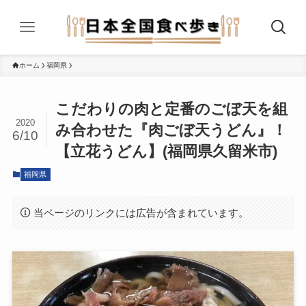
ホーム
福岡県
こだわりの肉と定番のごぼ天を組
2020
み合わせた『肉ごぼ天うどん』！
6/10
【立花うどん】(福岡県久留米市)
福岡県
当ページのリンクには広告が含まれています。