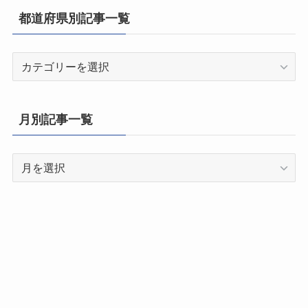
都道府県別記事一覧
都
道
府
県
月別記事一覧
別
記
月
事
別
一
記
覧
事
一
覧