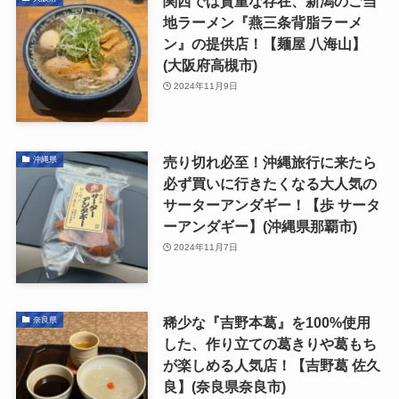
関西では貴重な存在、新潟のご当
地ラーメン『燕三条背脂ラーメ
ン』の提供店！【麺屋 八海山】
(大阪府高槻市)
2024年11月9日
売り切れ必至！沖縄旅行に来たら
沖縄県
必ず買いに行きたくなる大人気の
サーターアンダギー！【歩 サータ
ーアンダギー】(沖縄県那覇市)
2024年11月7日
稀少な『吉野本葛』を100%使用
奈良県
した、作り立ての葛きりや葛もち
が楽しめる人気店！【吉野葛 佐久
良】(奈良県奈良市)