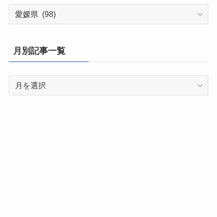
都
道
府
県
月別記事一覧
別
記
月
事
別
一
記
覧
事
一
覧