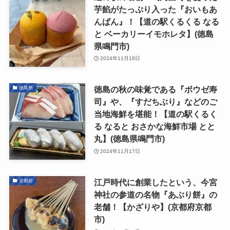
芋餡がたっぷり入った『おいもあ
んぱん』！【道の駅くるくる なる
と ベーカリーイモホレタ】(徳島
県鳴門市)
2024年11月18日
徳島の秋の味覚である『ボウゼ寿
徳島県
司』や、『すだちぶり』などのご
当地海鮮を堪能！【道の駅くるく
る なると おさかな海鮮市場 とと
丸】(徳島県鳴門市)
2024年11月17日
江戸時代に創業したという、今宮
京都府
神社の参道の名物『あぶり餅』の
老舗！【かざりや】(京都府京都
市)