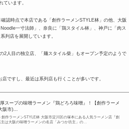
されています。
年9月確認時点で本店である「創作ラーメンSTYLE林」の他、大阪
e Noodle一寸法師」、奈良に「鶏スタイル林」、神戸に「肉ス
々な系列店を展開しています。
からの2人目の独立店、「麺スタイル柴」もオープン予定のようで
お店ですし、最近は系列店も行くことが多いです。
濃厚スープの味噌ラーメン『鶏どろろ味噌』！【創作ラーメ
大阪市)…
(木) 創作ラーメンSTYLE林 大阪市淀川区の塚本にある人気ラーメン店『創
 店主は大阪の味噌ラーメンの名店「みつか坊主」の…