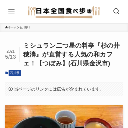
ホーム
石川県
ミシュラン二つ星の料亭『杉の井
2021
穂濤』が直営する人気の和カフ
5/13
ェ！【つぼみ】(石川県金沢市)
石川県
当ページのリンクには広告が含まれています。