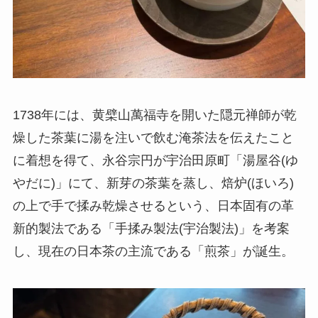
1738年には、黄檗山萬福寺を開いた隠元禅師が乾
燥した茶葉に湯を注いで飲む淹茶法を伝えたこと
に着想を得て、永谷宗円が宇治田原町「湯屋谷(ゆ
やだに)」にて、新芽の茶葉を蒸し、焙炉(ほいろ)
の上で手で揉み乾燥させるという、日本固有の革
新的製法である「手揉み製法(宇治製法)」を考案
し、現在の日本茶の主流である「煎茶」が誕生。