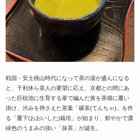
戦国・安土桃山時代になって茶の湯が盛んになる
と、千利休ら茶人の要望に応え、京都との間にあ
った巨椋池に生育する葦で編んだ簀を茶畑に覆い
掛け、渋みを押さえた茶葉「碾茶(てんちゃ)」を作
る「覆下(おおいした)栽培」が始まり、鮮やかで濃
緑色のうまみの強い「抹茶」が誕生。