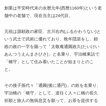
創業は平安時代末の永暦元年(西暦1160年)という老
舗中の老舗で、現在当主は24代目。
元祖は源頼政の家臣、古川右内(ふるかわうない)と
いう武士で武術に優れており、晩年隠居をし、頼
政の政の一字を賜って「太敬庵通圓政久(たいけい
あんつうえんまさひさ)」と名乗り、宇治橋東詰で
「橋守」として住み着いたことが始まりとのこ
と。
その後子孫代々「通圓(後に通円)」の姓を名乗り、
宇治橋の「橋守」として、道往く人々に橋の長久
祈願と旅人の無病息災を願って、お茶を提供する