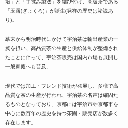
培」と「手揉み製法」を結び付け、高級茶である
「玉露(ぎょくろ)」が誕生(発祥の歴史は諸説あ
り)。
幕末から明治時代にかけて宇治茶は輸出産業の一
翼を担い、高品質茶の生産と供給体制が整備され
たことに伴って、宇治茶販売は国内市場も展開し
一般家庭へも普及。
現代では加工・ブレンド技術が発展し、多様で高
品質な茶の生産が行われ、宇治茶の名声は確固た
るものとなっており、京都には宇治市や京都市を
中心に数百年の歴史を持つ茶園・販売店が数多く
存在します。