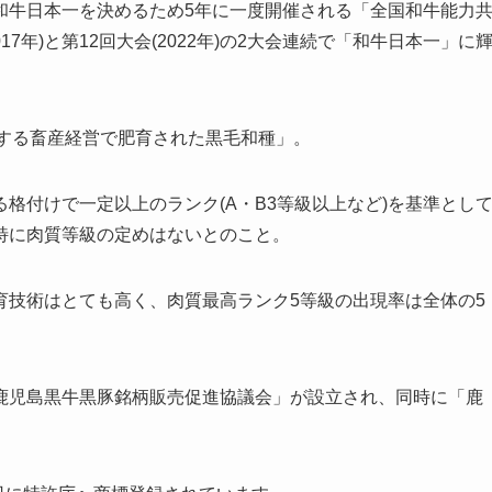
和牛日本一を決めるため5年に一度開催される「全国和牛能力
7年)と第12回大会(2022年)の2大会連続で「和牛日本一」に
属する畜産経営で肥育された黒毛和種」。
格付けで一定以上のランク(A・B3等級以上など)を基準とし
特に肉質等級の定めはないとのこと。
育技術はとても高く、肉質最高ランク5等級の出現率は全体の5
鹿児島黒牛黒豚銘柄販売促進協議会」が設立され、同時に「鹿