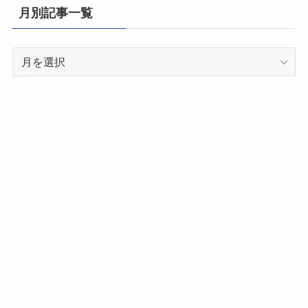
県
月別記事一覧
別
記
月
事
別
一
記
覧
事
一
覧